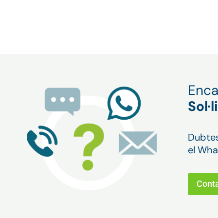
Enca
Sol·
Dubtes
el Wha
Conta