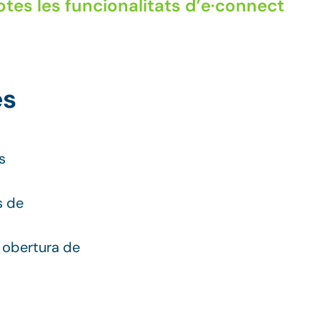
tes les funcionalitats d’e·connect
es
s
s de
 obertura de