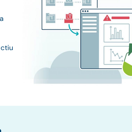
va
uctiu