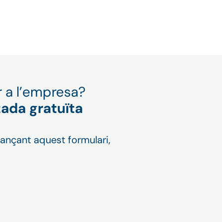
r a l’empresa?
zada gratuïta
jançant aquest formulari,