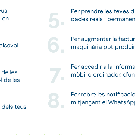
5.
eus
Per prendre les teves 
 en
dades reals i permanen
6.
Per augmentar la factur
alsevol
maquinària pot produi
7.
Per accedir a la inform
 de les
mòbil o ordinador, d’una
l de les
8.
Per rebre les notificaci
mitjançant el WhatsApp 
 dels teus