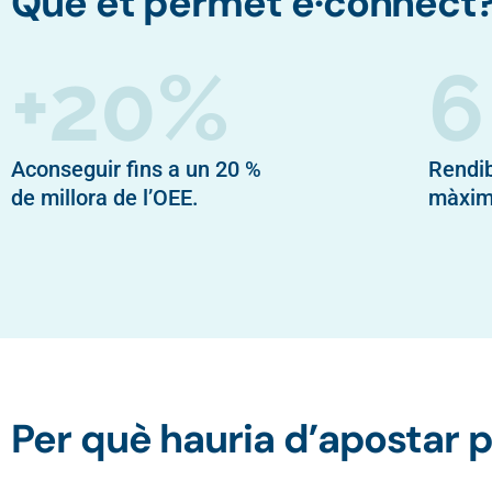
Què et permet e·connect
+20%
6
Aconseguir fins a un 20 %
Rendib
de millora de l’OEE.
màxim
Per què hauria d’apostar 