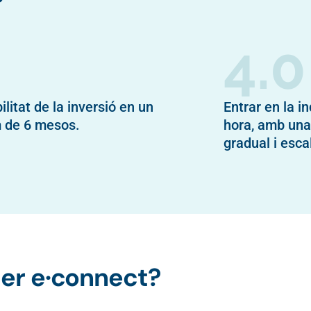
?
4.0
ilitat de la inversió en un
Entrar en la i
 de 6 mesos.
hora, amb una
gradual i esca
per e·connect?